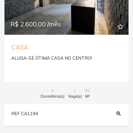
R$ 2.600,00 /mês
CASA
ALUGA-SE ÓTIMA CASA NO CENTRO!
4
1
60
Dormitório(s)
Vaga(s)
M²
REF CA1194