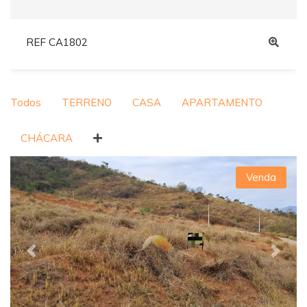
REF CA1802
Todos
TERRENO
CASA
APARTAMENTO
CHÁCARA
Venda
Previous
Next