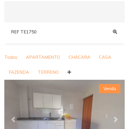
REF TE1750
Todos
APARTAMENTO
CHÁCARA
CASA
FAZENDA
TERRENO
Venda
Previous
Next