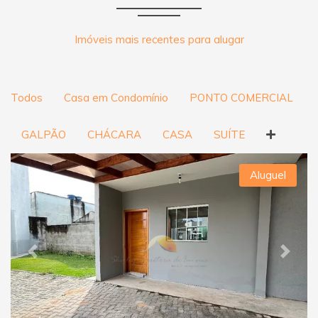
Imóveis mais recentes para alugar
Todos
Casa em Condomínio
PONTO COMERCIAL
GALPÃO
CHÁCARA
CASA
SUÍTE
Aluguel
Previous
Next