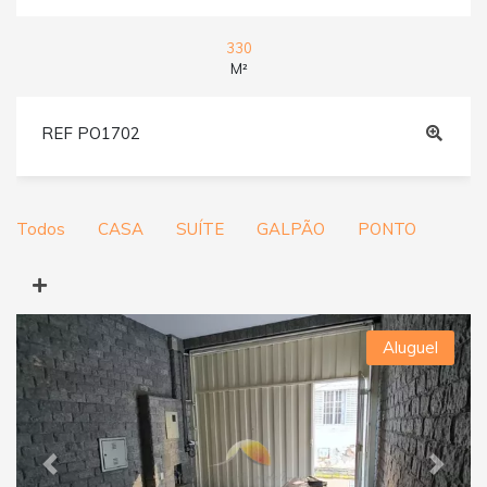
330
M²
REF PO1702
Todos
CASA
SUÍTE
GALPÃO
PONTO
Aluguel
Previous
Next