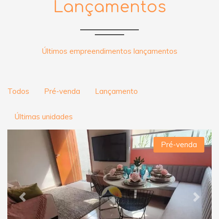
Lançamentos
Últimos empreendimentos lançamentos
Todos
Pré-venda
Lançamento
Últimas unidades
Pré-venda
Previous
Next