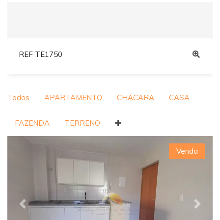
REF TE1750
Todos
APARTAMENTO
CHÁCARA
CASA
FAZENDA
TERRENO
Venda
Previous
Next