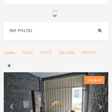
330
M²
REF PO1702
Todos
CASA
SUÍTE
GALPÃO
PONTO
Aluguel
Previous
Next