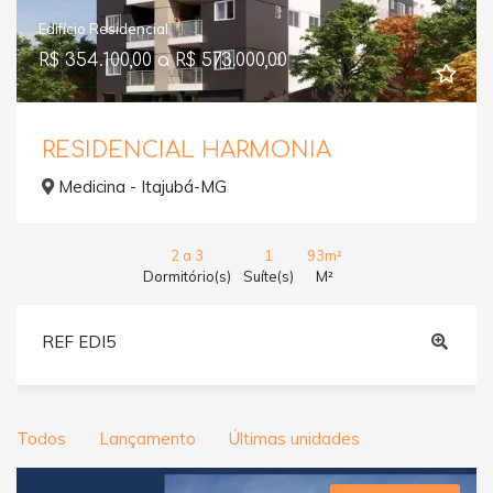
Edifício Residencial
R$ 354.100,00 a R$ 573.000,00
RESIDENCIAL HARMONIA
Medicina - Itajubá-MG
2 a 3
1
93m²
Dormitório(s)
Suíte(s)
M²
REF EDI5
Todos
Lançamento
Últimas unidades