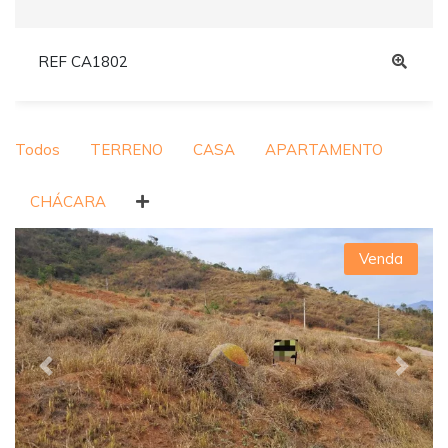
REF CA1802
Todos
TERRENO
CASA
APARTAMENTO
CHÁCARA
Venda
Previous
Next