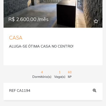
R$ 2.600,00 /mês
CASA
ALUGA-SE ÓTIMA CASA NO CENTRO!
4
1
60
Dormitório(s)
Vaga(s)
M²
REF CA1194