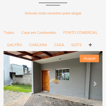
Imóveis mais recentes para alugar
Todos
Casa em Condomínio
PONTO COMERCIAL
GALPÃO
CHÁCARA
CASA
SUÍTE
Aluguel
Previous
Next