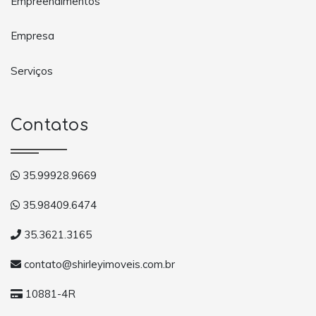
Empreendimentos
Empresa
Serviços
Contatos
35.99928.9669
35.98409.6474
35.3621.3165
contato@shirleyimoveis.com.br
10881-4R