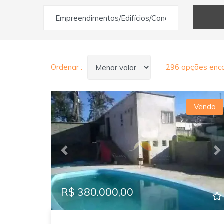
Empreendimentos/Edifícios/Condomínios
Ordenar :
296 opções enco
Venda
Previous
N
R$ 380.000,00