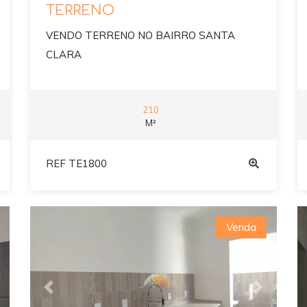
TERRENO
VENDO TERRENO NO BAIRRO SANTA
CLARA
210
M²
REF TE1800
Venda
ext
Previous
Next