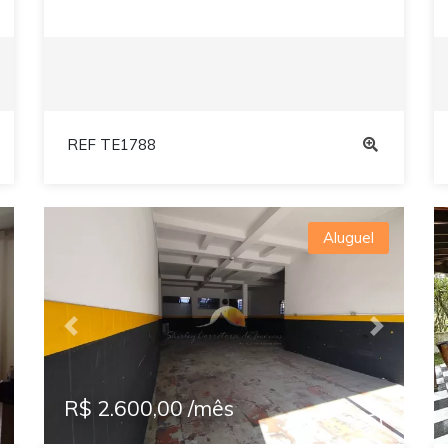
REF TE1788
Aluguel
ext
Previous
Next
R$ 2.600,00 /mês