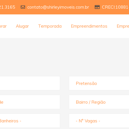
21.3165
contato@shirleyimoveis.com.br
CRECI:10881
rar
Alugar
Temporada
Empreendimentos
Empr
Pretensão
de
Bairro / Região
Banheiros -
- N° Vagas -