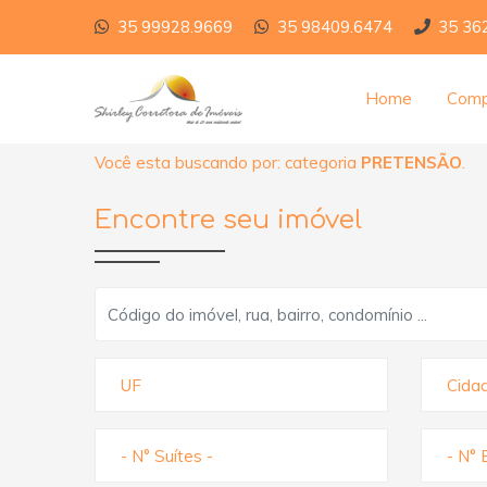
35 99928.9669
35 98409.6474
35 36
Home
Comp
Você esta buscando por: categoria
PRETENSÃO
.
Encontre seu imóvel
UF
Cida
- N° Suítes -
- N° 