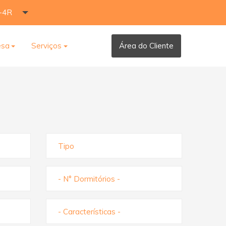
-4R
esa
Serviços
Área do Cliente
Tipo
- N° Dormitórios -
- Características -