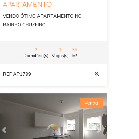
APARTAMENTO
VENDO ÓTIMO APARTAMENTO NO
BAIRRO CRUZEIRO
2
1
55
Dormitório(s)
Vagas(s)
M²
REF AP1799
Venda
Previous
Next