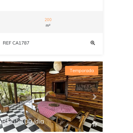
200
m²
REF CA1787
Temporada
Previous
Next
R$ 550,00 /dia