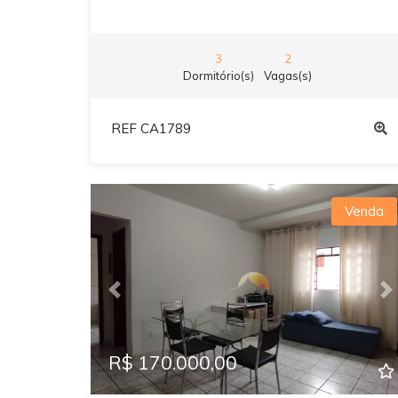
3
2
Dormitório(s)
Vagas(s)
REF CA1789
Venda
Previous
N
R$ 170.000,00