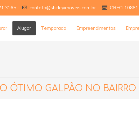
21.3165
contato@shirleyimoveis.com.br
CRECI:10881
rar
Alugar
Temporada
Empreendimentos
Empr
O ÓTIMO GALPÃO NO BAIRRO 