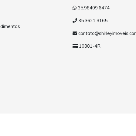
35.98409.6474
35.3621.3165
dimentos
contato@shirleyimoveis.co
a
10881-4R
MG. Todos os direitos reservados.