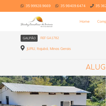
35 99928.9669
35 98409.6474
35 36
Home
Comp
REF GA1782
GALPÃO
JURU, Itajubá, Minas Gerais
ALUG