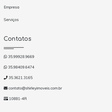
Empresa
Serviços
Contatos
35.99928.9669
35.98409.6474
35.3621.3165
contato@shirleyimoveis.com.br
10881-4R