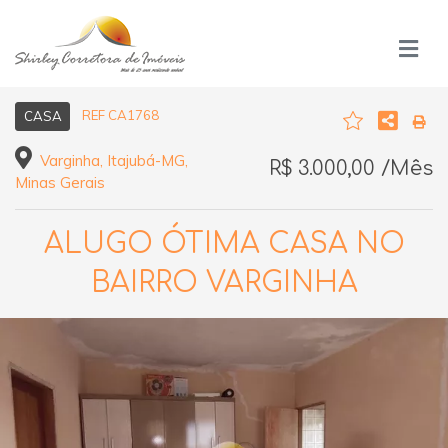
REF CA1768
CASA
Varginha, Itajubá-MG,
R$ 3.000,00 /Mês
Minas Gerais
ALUGO ÓTIMA CASA NO
BAIRRO VARGINHA