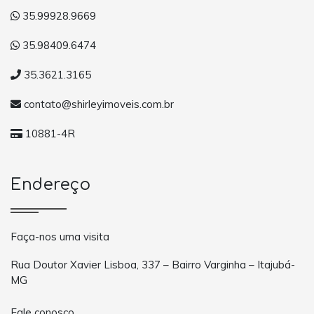
35.99928.9669
35.98409.6474
35.3621.3165
contato@shirleyimoveis.com.br
10881-4R
Endereço
Faça-nos uma visita
Rua Doutor Xavier Lisboa, 337 – Bairro Varginha – Itajubá-
MG
Fale conosco