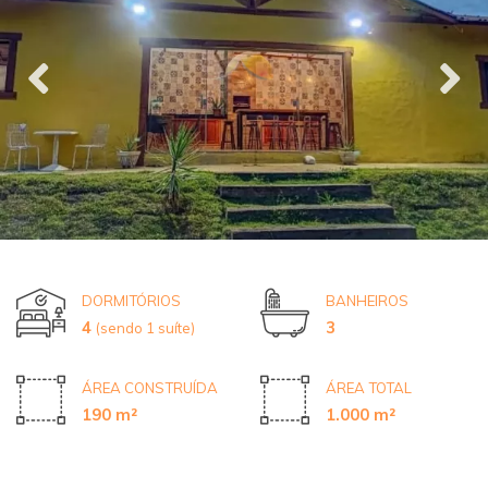
DORMITÓRIOS
BANHEIROS
4
3
(sendo 1 suíte)
ÁREA CONSTRUÍDA
ÁREA TOTAL
190 m²
1.000 m²