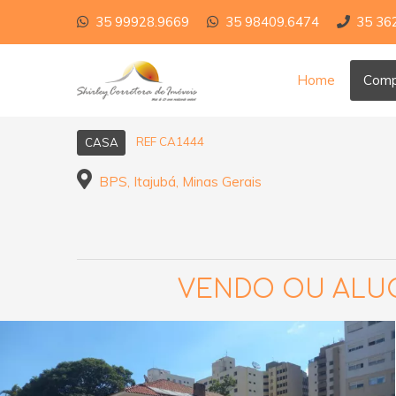
35 99928.9669
35 98409.6474
35 36
Home
Comp
REF CA1444
CASA
BPS, Itajubá, Minas Gerais
VENDO OU ALUG