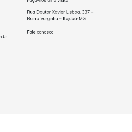
Faça-nos uma visita
Rua Doutor Xavier Lisboa, 337 –
Bairro Varginha – Itajubá-MG
Fale conosco
m.br