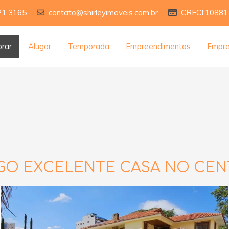
21.3165
contato@shirleyimoveis.com.br
CRECI:10881
rar
Alugar
Temporada
Empreendimentos
Empr
O EXCELENTE CASA NO CENT