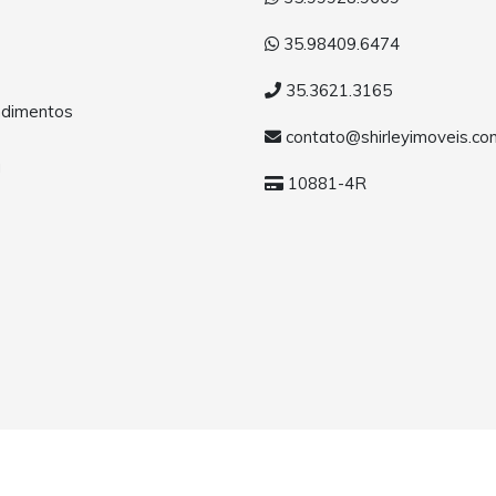
35.98409.6474
35.3621.3165
dimentos
contato@shirleyimoveis.co
a
10881-4R