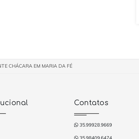
NTE CHÁCARA EM MARIA DA FÉ
tucional
Contatos
35.99928.9669
35.98409.6474