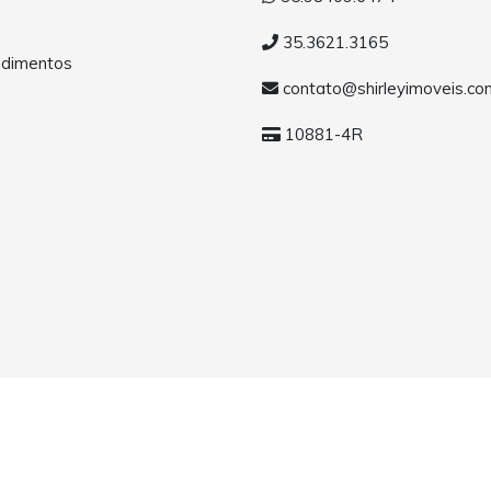
35.3621.3165
dimentos
contato@shirleyimoveis.co
a
10881-4R
MG. Todos os direitos reservados.