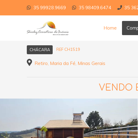
35 99928.9669
35 98409.6474
35 36
Home
Comp
REF CH1519
CHÁCARA
Retiro, Maria da Fé, Minas Gerais
VENDO 