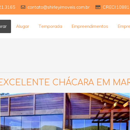
21.3165
contato@shirleyimoveis.com.br
CRECI:10881
rar
Alugar
Temporada
Empreendimentos
Empr
EXCELENTE CHÁCARA EM MARI