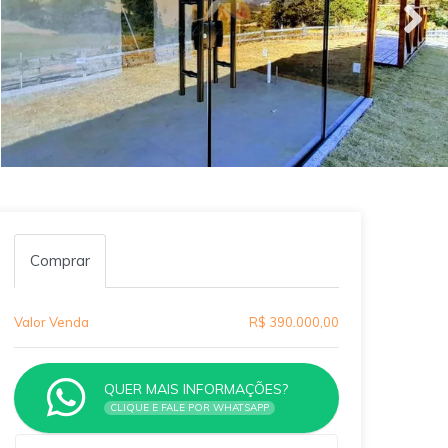
Comprar
Valor Venda
R$ 390.000,00
QUER MAIS INFORMAÇÕES?
CLIQUE E FALE POR WHATSAPP
Qual o melhor dia e horário pra você?