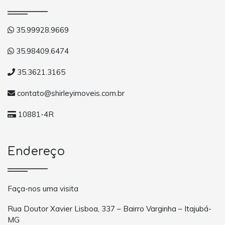
35.99928.9669
35.98409.6474
35.3621.3165
contato@shirleyimoveis.com.br
10881-4R
Endereço
Faça-nos uma visita
Rua Doutor Xavier Lisboa, 337 – Bairro Varginha – Itajubá-
MG