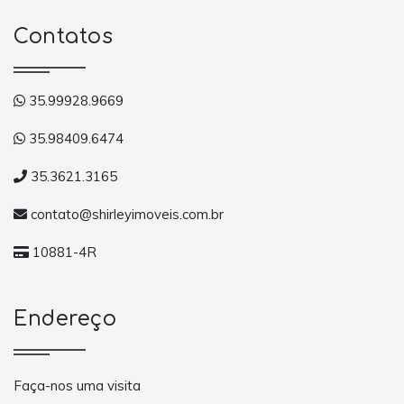
Contatos
35.99928.9669
35.98409.6474
35.3621.3165
contato@shirleyimoveis.com.br
10881-4R
Endereço
Faça-nos uma visita