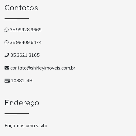
Contatos
35.99928.9669
35.98409.6474
35.3621.3165
contato@shirleyimoveis.com.br
10881-4R
Endereço
Faça-nos uma visita