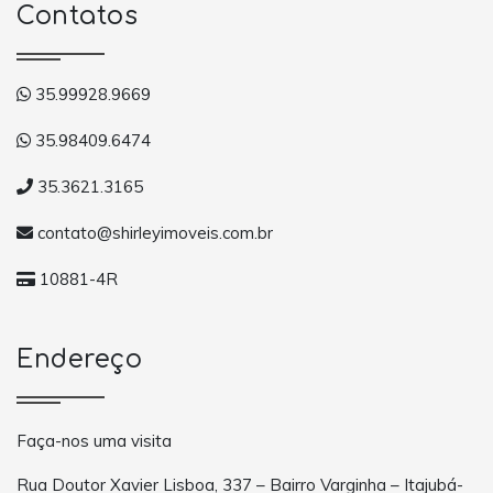
Contatos
35.99928.9669
35.98409.6474
35.3621.3165
contato@shirleyimoveis.com.br
10881-4R
Endereço
Faça-nos uma visita
Rua Doutor Xavier Lisboa, 337 – Bairro Varginha – Itajubá-