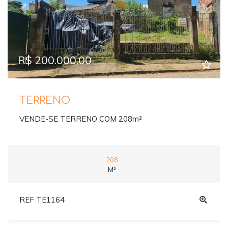
Previous
Next
R$ 200.000,00
TERRENO
VENDE-SE TERRENO COM 208m²
208
M²
REF TE1164