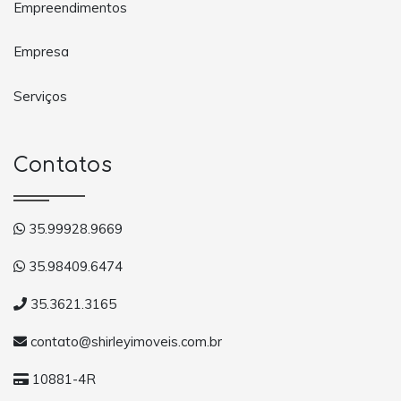
Empreendimentos
Empresa
Serviços
Contatos
35.99928.9669
35.98409.6474
35.3621.3165
contato@shirleyimoveis.com.br
10881-4R