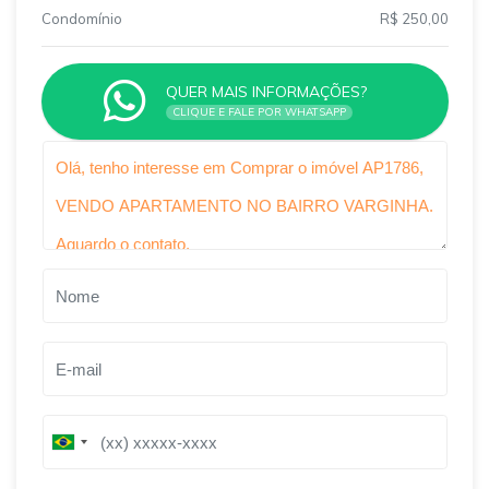
Condomínio
R$ 250,00
QUER MAIS INFORMAÇÕES?
CLIQUE E FALE POR WHATSAPP
Qual o melhor dia e horário pra você?
B
B
r
r
a
a