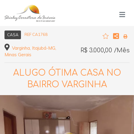
REF CA1768
CASA
Varginha, Itajubá-MG,
R$ 3.000,00 /Mês
Minas Gerais
ALUGO ÓTIMA CASA NO
BAIRRO VARGINHA