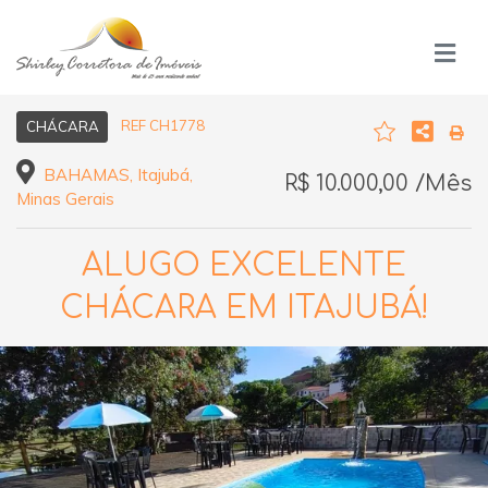
REF CH1778
CHÁCARA
BAHAMAS, Itajubá,
R$ 10.000,00 /Mês
Minas Gerais
ALUGO EXCELENTE
CHÁCARA EM ITAJUBÁ!