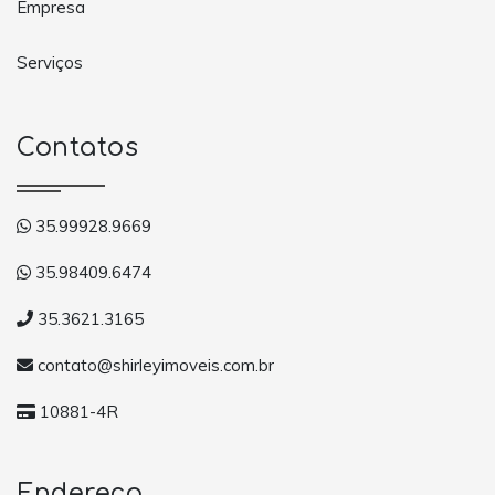
Empresa
Serviços
Contatos
35.99928.9669
35.98409.6474
35.3621.3165
contato@shirleyimoveis.com.br
10881-4R
Endereço