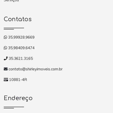
Contatos
35.99928.9669
35.98409.6474
35.3621.3165
contato@shirleyimoveis.com.br
10881-4R
Endereço