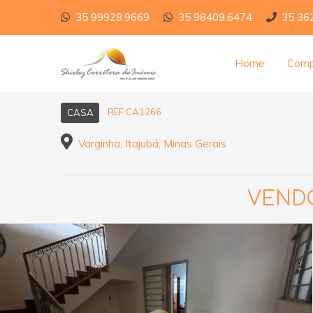
35 99928.9669
35 98409.6474
35 36
Home
Comp
REF CA1266
CASA
Varginha, Itajubá, Minas Gerais
VENDO