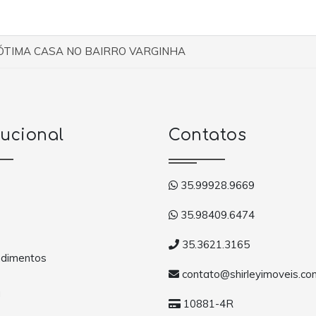
ÓTIMA CASA NO BAIRRO VARGINHA
tucional
Contatos
35.99928.9669
35.98409.6474
35.3621.3165
dimentos
contato@shirleyimoveis.co
a
10881-4R