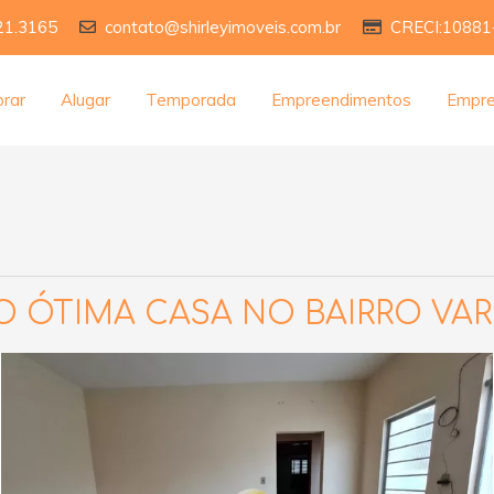
21.3165
contato@shirleyimoveis.com.br
CRECI:10881
rar
Alugar
Temporada
Empreendimentos
Empr
 ÓTIMA CASA NO BAIRRO VA