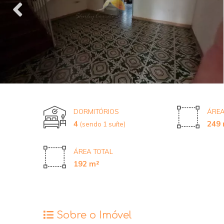
DORMITÓRIOS
ÁREA
4
249 
(sendo 1 suíte)
ÁREA TOTAL
192 m²
Sobre o Imóvel