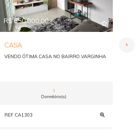
R$ 650.000,00
R$ 
CASA
CA
VENDO ÓTIMA CASA NO BAIRRO VARGINHA
VEN
VAR
3
Dormitório(s)
REF CA1303
REF