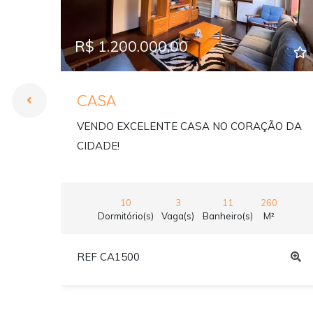
R$ 1.200.000,00
CASA
VENDO EXCELENTE CASA NO CORAÇÃO DA
CIDADE!
10
3
11
260
Dormitório(s)
Vaga(s)
Banheiro(s)
M²
REF CA1500