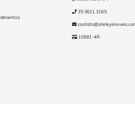
35.3621.3165
dimentos
contato@shirleyimoveis.co
a
10881-4R
MG. Todos os direitos reservados.