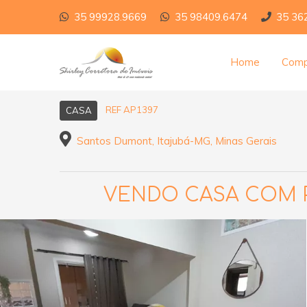
35 99928.9669
35 98409.6474
35 36
Home
Comp
REF AP1397
CASA
Santos Dumont, Itajubá-MG, Minas Gerais
VENDO CASA COM 