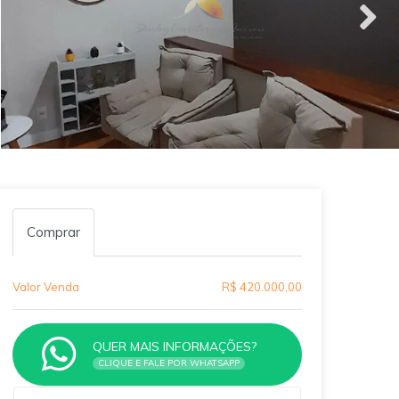
Comprar
Valor Venda
R$ 420.000,00
QUER MAIS INFORMAÇÕES?
CLIQUE E FALE POR WHATSAPP
Qual o melhor dia e horário pra você?