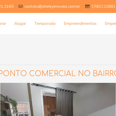
21.3165
contato@shirleyimoveis.com.br
CRECI:10881
rar
Alugar
Temporada
Empreendimentos
Empr
PONTO COMERCIAL NO BAIR