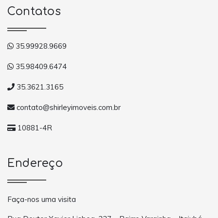
Contatos
35.99928.9669
35.98409.6474
35.3621.3165
contato@shirleyimoveis.com.br
10881-4R
Endereço
Faça-nos uma visita