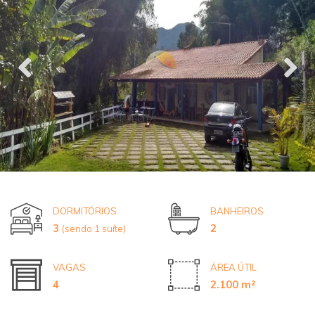
DORMITÓRIOS
BANHEIROS
3
2
(sendo 1 suíte)
VAGAS
ÁREA ÚTIL
4
2.100 m²