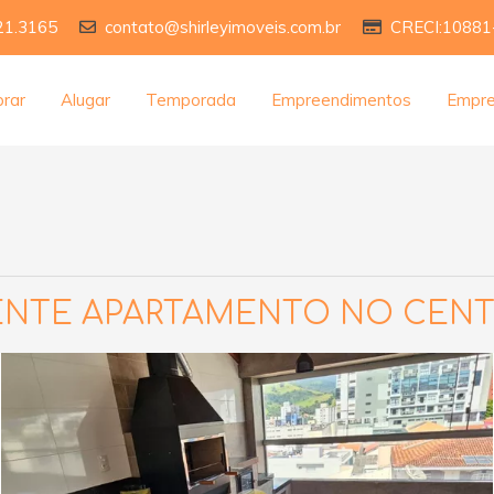
21.3165
contato@shirleyimoveis.com.br
CRECI:10881
rar
Alugar
Temporada
Empreendimentos
Empr
NTE APARTAMENTO NO CENTR