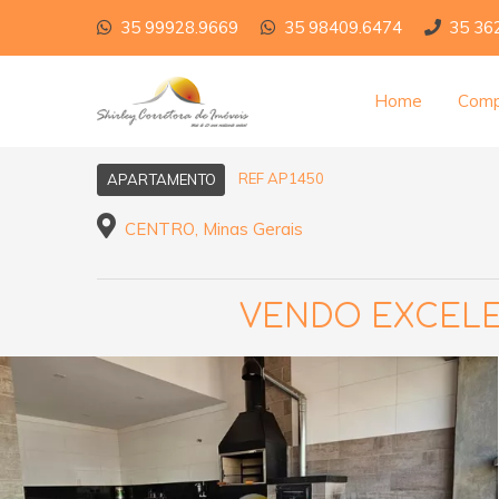
35 99928.9669
35 98409.6474
35 36
Home
Comp
REF AP1450
APARTAMENTO
CENTRO, Minas Gerais
VENDO EXCELE