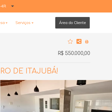
-4R
esa
Serviços
Área do Cliente
R$ 550.000,00
O DE ITAJUBÁ!