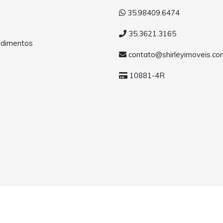
35.98409.6474
35.3621.3165
dimentos
contato@shirleyimoveis.co
a
10881-4R
MG. Todos os direitos reservados.