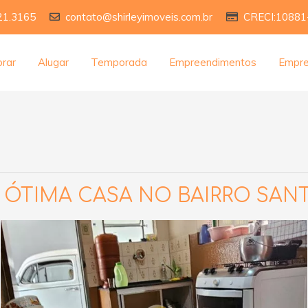
21.3165
contato@shirleyimoveis.com.br
CRECI:10881
rar
Alugar
Temporada
Empreendimentos
Empr
ÓTIMA CASA NO BAIRRO SAN