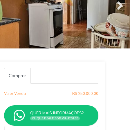
Comprar
Valor Venda
R$ 250.000,00
QUER MAIS INFORMAÇÕES?
CLIQUE E FALE POR WHATSAPP
Qual o melhor dia e horário pra você?