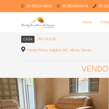
35 99928.9669
35 98409.6474
35 36
Home
Comp
REF CA1535
CASA
Santa Rosa, Itajubá-MG, Minas Gerais
VENDO 