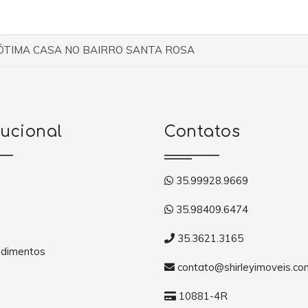
ÓTIMA CASA NO BAIRRO SANTA ROSA
tucional
Contatos
35.99928.9669
35.98409.6474
35.3621.3165
dimentos
contato@shirleyimoveis.co
a
10881-4R