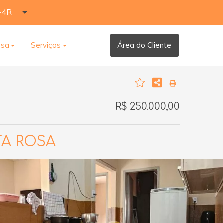
-4R
esa
Serviços
Área do Cliente
R$ 250.000,00
TA ROSA