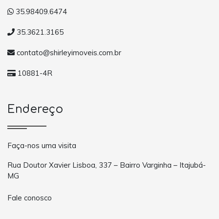
35.98409.6474
35.3621.3165
contato@shirleyimoveis.com.br
10881-4R
Endereço
Faça-nos uma visita
Rua Doutor Xavier Lisboa, 337 – Bairro Varginha – Itajubá-
MG
Fale conosco