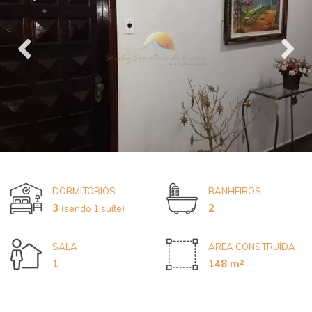
DORMITÓRIOS
BANHEIROS
3
2
(sendo 1 suíte)
SALA
ÁREA CONSTRUÍDA
1
148 m²