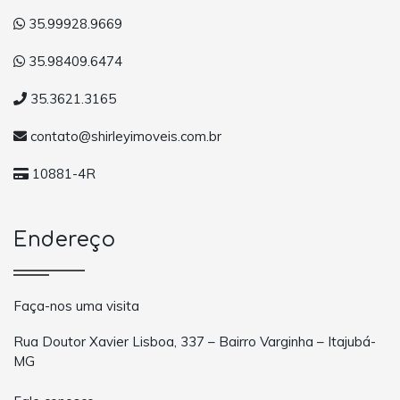
35.99928.9669
35.98409.6474
35.3621.3165
contato@shirleyimoveis.com.br
10881-4R
Endereço
Faça-nos uma visita
Rua Doutor Xavier Lisboa, 337 – Bairro Varginha – Itajubá-
MG