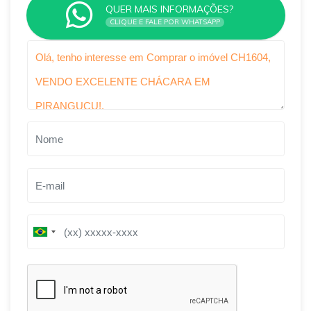
QUER MAIS INFORMAÇÕES?
CLIQUE E FALE POR WHATSAPP
Qual o melhor dia e horário pra você?
B
B
r
r
a
a
z
z
i
i
l
l
+
+