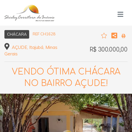
REF CH1628
CHÁCARA
AÇUDE, Itajubá, Minas
R$ 300.000,00
Gerais
VENDO ÓTIMA CHÁCARA
NO BAIRRO AÇUDE!