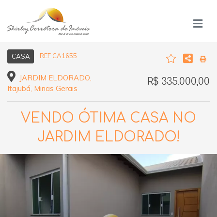
REF CA1655
CASA
JARDIM ELDORADO,
R$ 335.000,00
Itajubá, Minas Gerais
VENDO ÓTIMA CASA NO
JARDIM ELDORADO!