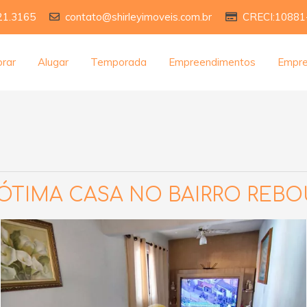
21.3165
contato@shirleyimoveis.com.br
CRECI:10881
rar
Alugar
Temporada
Empreendimentos
Empr
ÓTIMA CASA NO BAIRRO REB