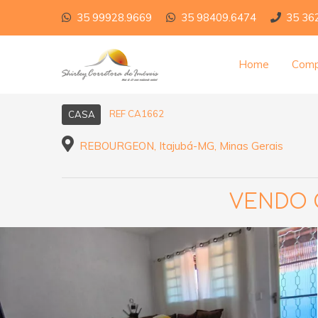
35 99928.9669
35 98409.6474
35 36
Home
Comp
REF CA1662
CASA
REBOURGEON, Itajubá-MG, Minas Gerais
VENDO 