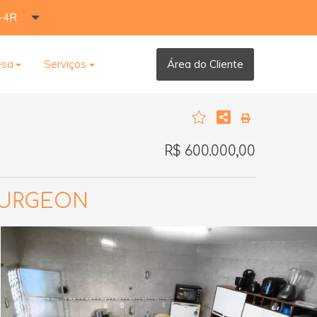
-4R
esa
Serviços
Área do Cliente
R$ 600.000,00
OURGEON