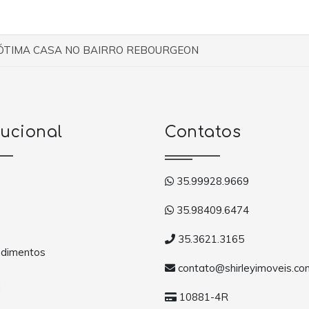
ÓTIMA CASA NO BAIRRO REBOURGEON
tucional
Contatos
35.99928.9669
35.98409.6474
35.3621.3165
dimentos
contato@shirleyimoveis.co
a
10881-4R