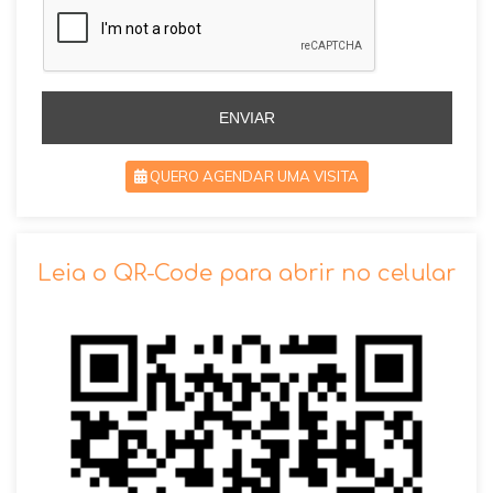
i
i
l
l
+
+
5
5
5
5
ENVIAR
QUERO AGENDAR UMA VISITA
SOLICITAR AGENDAMENTO
Leia o QR-Code para abrir no celular
VOLTAR