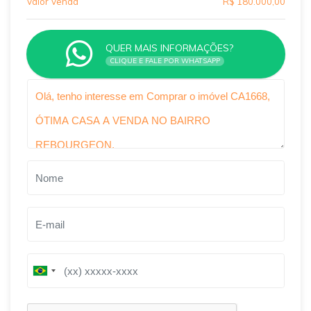
Valor Venda
R$ 180.000,00
QUER MAIS INFORMAÇÕES?
CLIQUE E FALE POR WHATSAPP
Qual o melhor dia e horário pra você?
B
B
r
r
a
a
z
z