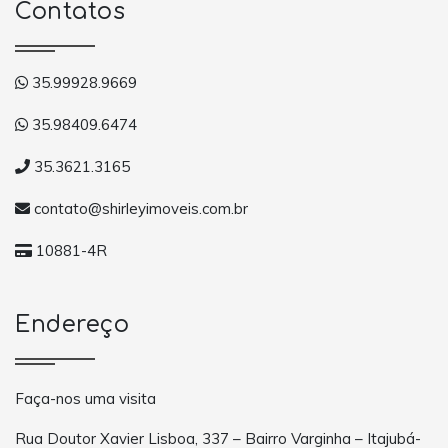
Contatos
35.99928.9669
35.98409.6474
35.3621.3165
contato@shirleyimoveis.com.br
10881-4R
Endereço
Faça-nos uma visita
Rua Doutor Xavier Lisboa, 337 – Bairro Varginha – Itajubá-