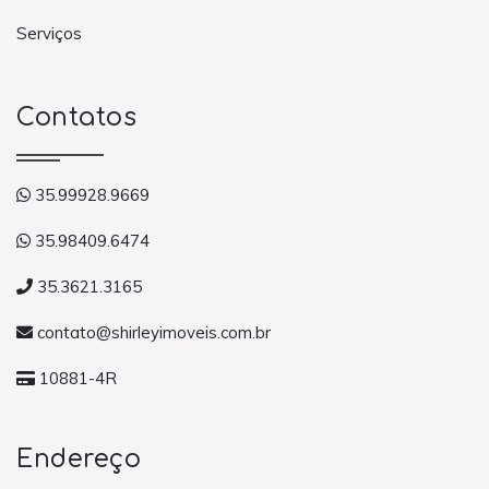
Serviços
Contatos
35.99928.9669
35.98409.6474
35.3621.3165
contato@shirleyimoveis.com.br
10881-4R
Endereço