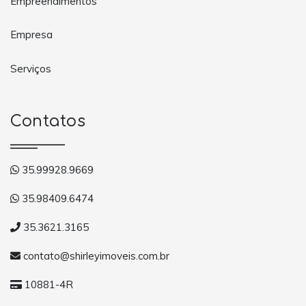
Empreendimentos
Empresa
Serviços
Contatos
35.99928.9669
35.98409.6474
35.3621.3165
contato@shirleyimoveis.com.br
10881-4R