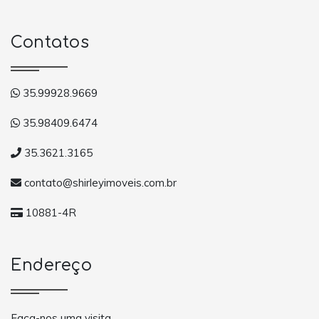
Contatos
35.99928.9669
35.98409.6474
35.3621.3165
contato@shirleyimoveis.com.br
10881-4R
Endereço
Faça-nos uma visita