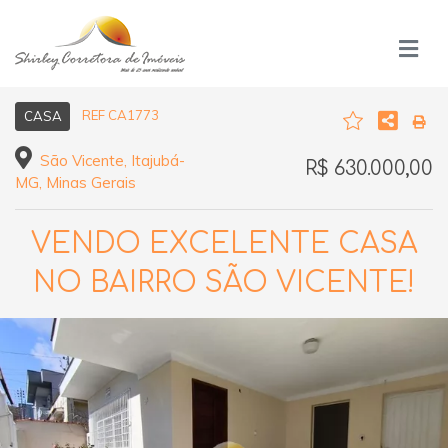
REF CA1773
CASA
São Vicente, Itajubá-
R$ 630.000,00
MG, Minas Gerais
VENDO EXCELENTE CASA
NO BAIRRO SÃO VICENTE!