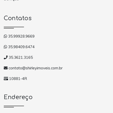
Contatos
35.99928.9669
35.98409.6474
35.3621.3165
contato@shirleyimoveis.com.br
10881-4R
Endereço