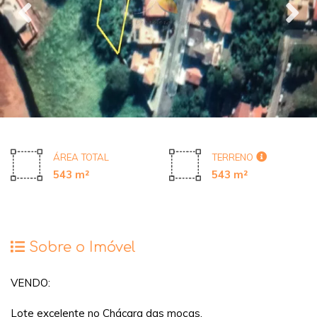
ÁREA TOTAL
TERRENO
543 m²
543 m²
Sobre o Imóvel
VENDO:
Lote excelente no Chácara das moças.