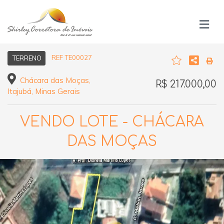
REF TE00027
TERRENO
Chácara das Moças,
R$ 217.000,00
Itajubá, Minas Gerais
VENDO LOTE - CHÁCARA
DAS MOÇAS