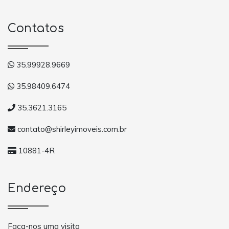
Contatos
35.99928.9669
35.98409.6474
35.3621.3165
contato@shirleyimoveis.com.br
10881-4R
Endereço
Faça-nos uma visita