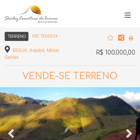
REF TE00034
TERRENO
BIGUA, Itajubá, Minas
R$ 100.000,00
Gerais
VENDE-SE TERRENO