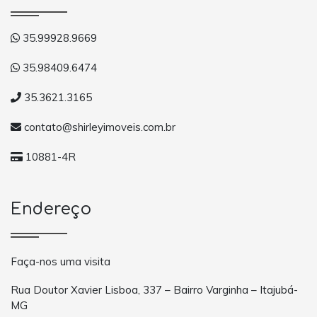
35.99928.9669
35.98409.6474
35.3621.3165
contato@shirleyimoveis.com.br
10881-4R
Endereço
Faça-nos uma visita
Rua Doutor Xavier Lisboa, 337 – Bairro Varginha – Itajubá-
MG