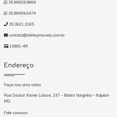
35.99928.9669
35.98409.6474
35.3621.3165
contato@shirleyimoveis.com.br
10881-4R
Endereço
Faça-nos uma visita
Rua Doutor Xavier Lisboa, 337 – Bairro Varginha – Itajubá-
MG
Fale conosco