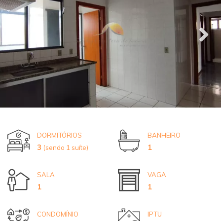
DORMITÓRIOS
BANHEIRO
3
1
(sendo 1 suíte)
SALA
VAGA
1
1
CONDOMÍNIO
IPTU